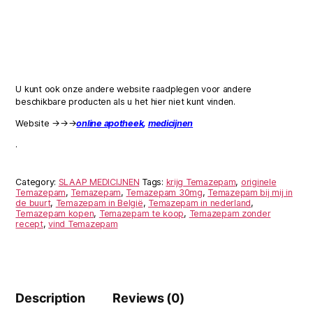
U kunt ook onze andere website raadplegen voor andere
beschikbare producten als u het hier niet kunt vinden.
Website →→→
online apotheek
,
medicijnen
.
Category:
SLAAP MEDICIJNEN
Tags:
krijg Temazepam
,
originele
Temazepam
,
Temazepam
,
Temazepam 30mg
,
Temazepam bij mij in
de buurt
,
Temazepam in België
,
Temazepam in nederland
,
Temazepam kopen
,
Temazepam te koop
,
Temazepam zonder
recept
,
vind Temazepam
Description
Reviews (0)